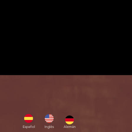
Español
Inglés
Alemán