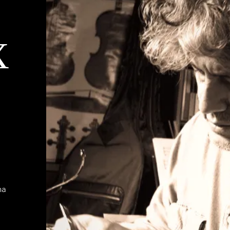
X
na
a