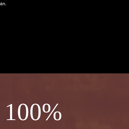
án.
a 100%