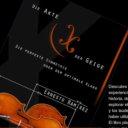
Descubre E
experienci
historia, d
explorar 
y los laud
haber util
El libro pl