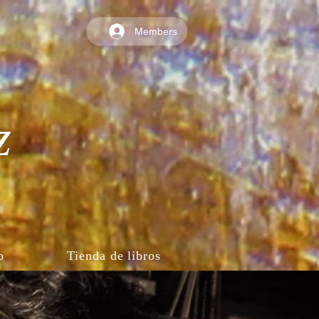
Members
z
o
Tienda de libros