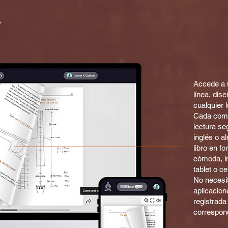
a
Accede a 
línea, dise
cualquier l
Cada comp
lectura se
inglés o a
libro en f
cómoda, i
tablet o ce
No necesit
aplicacion
registrada
correspon