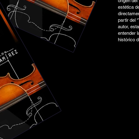
origen del
estética d
directamen
partir del
autor, est
entender l
histórico de