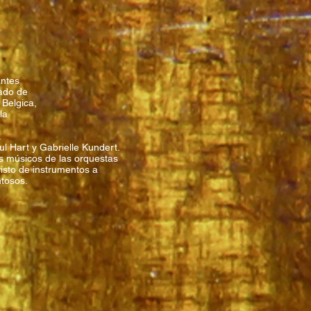
antes
tado de
 Belgica,
 la
.
l Hart y Gabrielle Kundert.
s músicos de las orquestas
isto de instrumentos a
ntosos.