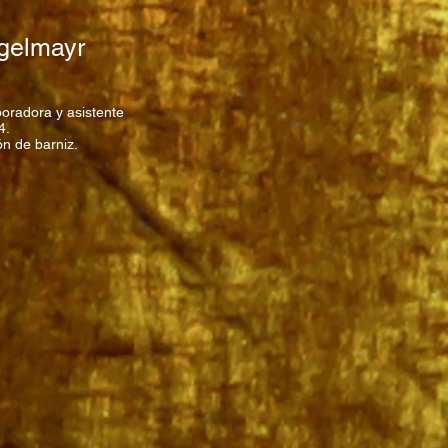
gelmayr
boradora y asistente
4.
ón de barniz.