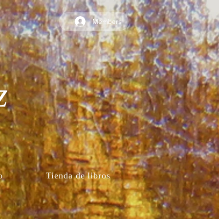
Members
z
o
Tienda de libros