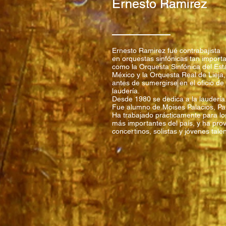
Ernesto Ramírez
Ernesto Ramírez
Ernesto Ramirez fué contrabajista
en orquestas sinfónicas tan import
como la Orquesta Sinfónica del Es
México y la Orquesta Real de Lieja,
antes de sumergirse en el oficio de
laudería.
Desde 1980 se dedica a la laudería
Fue alumno de Moises Palacios, Pau
Ha trabajado prácticamente para lo
más importantes del país, y ha prov
concertinos, solistas y jóvenes tale