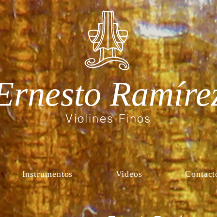
Ernesto Ramíre
Violines Finos
Instrumentos
Videos
Contact